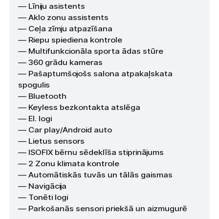
— Līniju asistents
— Aklo zonu assistents
— Ceļa zīmju atpazīšana
— Riepu spiediena kontrole
— Multifunkcionāla sporta ādas stūre
— 360 grādu kameras
— Pašaptumšojošs salona atpakaļskata
spogulis
— Bluetooth
— Keyless bezkontakta atslēga
— El. logi
— Car play/Android auto
— Lietus sensors
— ISOFIX bērnu sēdeklīša stiprinājums
— 2 Zonu klimata kontrole
— Automātiskās tuvās un tālās gaismas
— Navigācija
— Tonēti logi
— Parkošanās sensori priekšā un aizmugurē