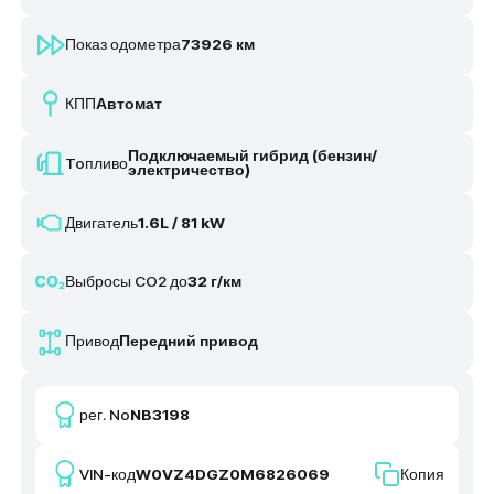
Показ одометра
73926 км
КПП
Автомат
Подключаемый гибрид (бензин/
Toпливо
электричество)
Двигатель
1.6L / 81 kW
Выбросы CO2 до
32 г/км
Привод
Передний привод
рег. No
NB3198
VIN-код
W0VZ4DGZ0M6826069
Копия