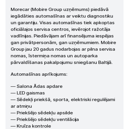
Morecar (Mobire Group uzņēmums) piedāvā
iegādāties automašīnas ar veiktu diagnostiku
un garantiju. Visas automašīnas tiek apkoptas
oficiālajos servisa centros, ievērojot ražotāja
vadlīnijas. Piedāvājam arī finansējuma iespējas
gan privātpersonām, gan uzņēmumiem. Mobire
Group jau 20 gadus nodarbojas ar pilna servisa
nomas, īstermiņa nomas un autoparka
pārvaldīšanas pakalpojumu sniegšanu Baltijā.
Automašīnas aprīkojums:
— Salona Ādas apdare
— LED gaismas
— Sēdekļi priekšā, sporta, elektriski regulējami
ar atmiņu
— Priekšējo sēdekļu apsilde
— Priekšējo sēdekļu ventilācija
— Kruīza kontrole