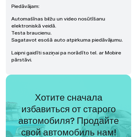
Piedāvājam:
Automašīnas bilžu un video nosūtīšanu
elektroniskā veidā.
Testa braucienu.
Sagatavot esošā auto atpirkuma piedāvājumu.
Laipni gaidīti saziņai pa norādīto tel. ar Mobire
pārstāvi.
Хотите сначала
избавиться от старого
автомобиля? Продайте
свой автомобиль нам!