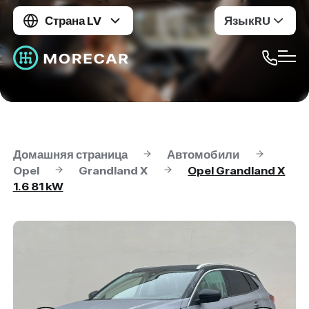
Страна LV
Язык
RU
Домашняя страница
Автомобили
Opel
Grandland X
Opel Grandland X
1.6 81 kW