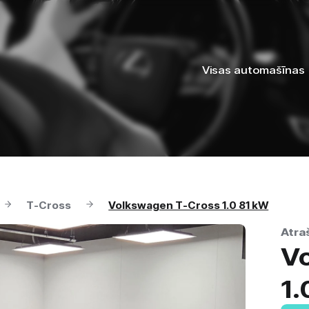
Visas automašīnas
T-Cross
Volkswagen T-Cross 1.0 81 kW
Atraš
V
1.