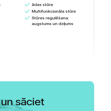
a
ādas stūre
Multifunkcionāla stūre
Stūres regulēšana:
augstums un dziļums
un sāciet