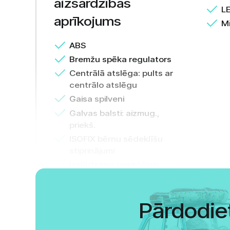
aizsardzības
LE
aprīkojums
Mi
ABS
Bremžu spēka regulators
Centrālā atslēga: pults ar
centrālo atslēgu
Gaisa spilveni
Galvas balsti: aizmug.,
priekš.
ISOFIX bērnu sēdeklīšu
stiprinājumi
Izslēdzams priekšējais
blakussēdētāja drošības
spilvens
Pārdodie
Riepu spiediena kontrole
Signalizācija
Stabilitātes kontrole