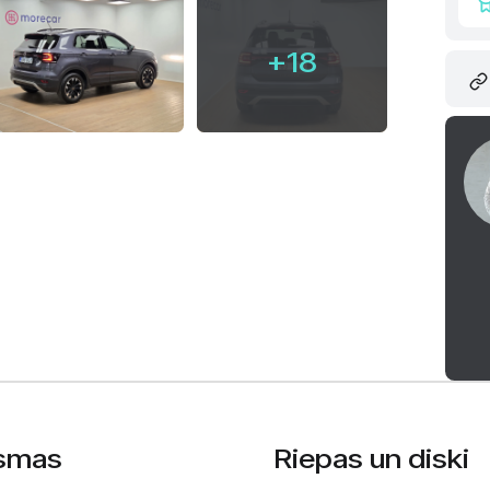
+18
smas
Riepas un diski