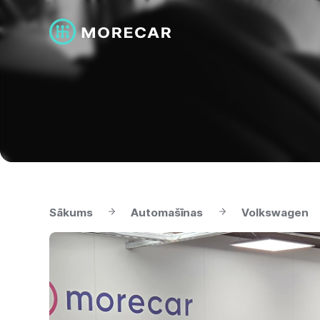
Sākums
Automašīnas
Volkswagen