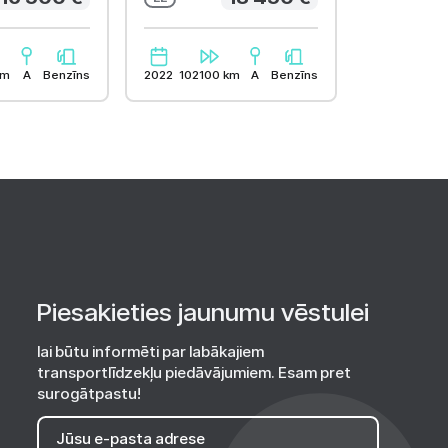
automobiļa distances
monitorēšana
Parkošanās sensori:
aizmug., priekša
km
A
Benzīns
2022
102100 km
A
Benzīns
Spoguļi saulessargos
Piesakieties jaunumu vēstulei
lai būtu informēti par labākajiem
transportlīdzekļu piedāvājumiem. Esam pret
surogātpastu!