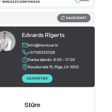
WVGZZZC1ZNY114933
SALĪDZINĀT
Edvards Rīgerts
info@morecar.lv
+37126252528
Darba dienās: 9:00 – 17:00
Raudas iela 15, Rīga, LV-1002
SAZINĀTIES
Stūre