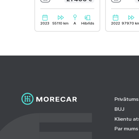
2023
55110 km
A
Hibrīds
2022
97970 k
Cits aprīkojums
12v elektro rozetes
Aizmug. Loga tīrīšana
sistēma
āķi kravas nodalījumā
Bagāžas nodalījuma
Privātums
aizsegs
BUJ
El. apsildāms aizm. stikls
Klientu a
Jumta reliņi
Par mums
Priekš/aizmug. dubļu sargi