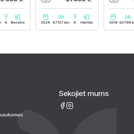
m
A
Benzīns
2024
67127 km
A
Hibrīds
2019
63799 
Sekojiet mums
tsauksmes