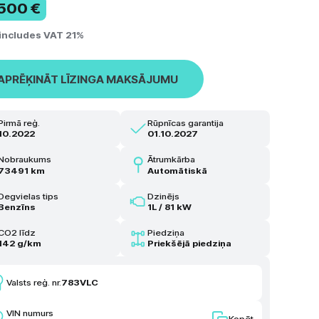
 500 €
 includes VAT 21%
APRĒĶINĀT LĪZINGA MAKSĀJUMU
Pirmā reģ.
Rūpnīcas garantija
10.2022
01.10.2027
Nobraukums
Ātrumkārba
73491 km
Automātiskā
Degvielas tips
Dzinējs
Benzīns
1L / 81 kW
CO2 līdz
Piedziņa
142 g/km
Priekšējā piedziņa
Valsts reģ. nr.
783VLC
VIN numurs
Kopēt